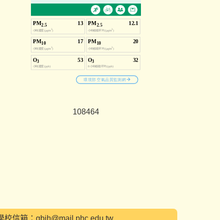
1
0
8
4
6
4
：gbjh@mail.phc.edu.tw