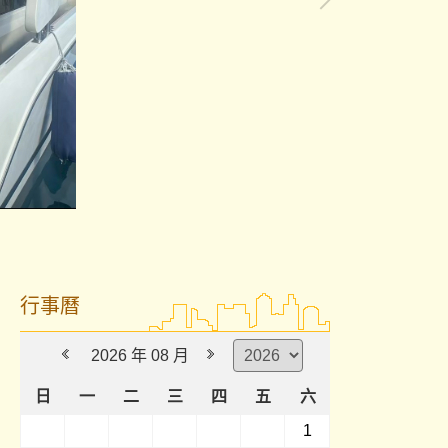
行事曆
2026 年 08 月
日
一
二
三
四
五
六
1