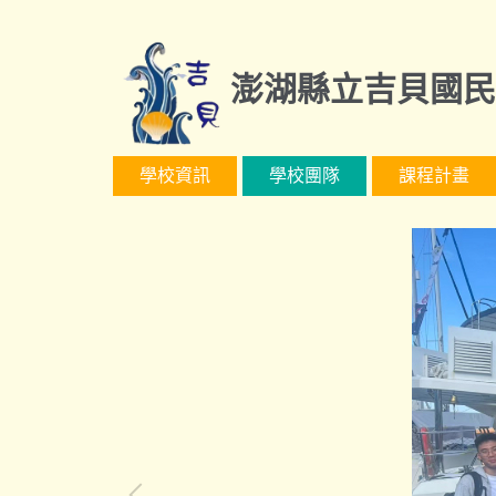
跳
到
主
澎湖縣立吉貝國民
要
內
容
學校資訊
學校團隊
課程計畫
區