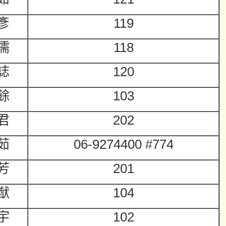
彥
119
儒
118
誌
120
餘
103
君
202
茹
06-9274400 #774
芳
201
猷
104
宇
102