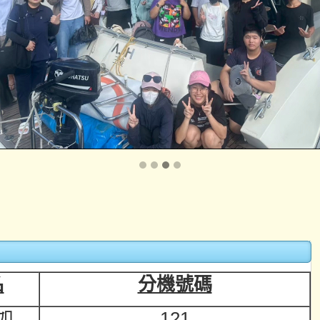
名
分機號碼
如
121